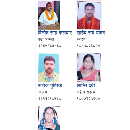
विनोद साह कलवार
साहेब राय यादव
वडा अध्यक्ष
सदस्य
९८४५१३४४६८
९८४५७२६८८७
सरोज मुखिया
शान्‍ति देवी
सदस्य
महिला सदस्य
९८११२९८७८८
९८०७२२५९०७