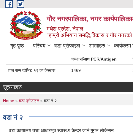
Skip to main content
गौर नगरपालिका, नगर कार्यपालिकाक
मधेश प्रदेश, नेपाल
"हाम्रो अभियान समृद्धि,विकास र गौर नगरको श
गृह पृष्ठ
परिचय
वडा प्रोफाइल
शाखाहरु
कार्यक्रम
जम्मा परिक्षण PCR/Antigen
हाल सम्म कोभिड-१९ का केसहरू
1469
सूचनाहरु
You are here
Home
»
वडा प्रोफाइल
» वडा नं २
वडा नं २
वडा कार्यालय तथा आधारभुत स्वास्थ्य केन्द्र जाने गुगल लोकेसन