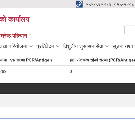
०५५-५२०२९४, ०५५-५२०८
ाे कार्यालय
Se
Sear
्रेष्ठ पहिचान "
 तथा परियोजना
प्रतिवेदन
विधुतीय शुसासन सेवा
सूचना तथा
जम्मा +ve संख्या PCR/Antigen
हाल संक्रमण रहेको संख्या (PCR/Antige
269
0