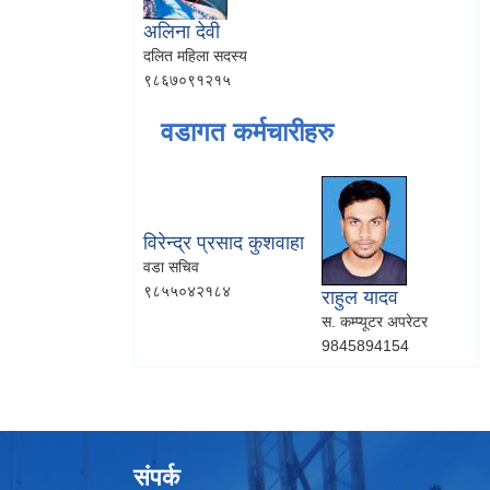
अलिना देवी
दलित महिला सदस्य
९८६७०९१२१५
वडागत कर्मचारीहरु
विरेन्द्र प्रसाद कुशवाहा
वडा सचिव
९८५५०४२१८४
राहुल यादव
स. कम्प्यूटर अपरेटर
9845894154
संपर्क