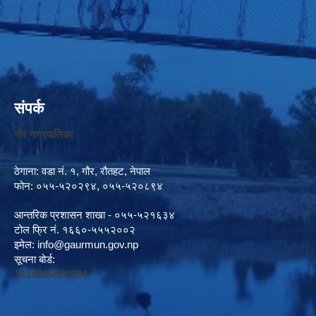
संपर्क
गौर नगरपालिका
ठेगाना: वडा नं. १, गौर, रौतहट, नेपाल
फोन: ०५५-५२०२९४, ०५५-५२०८९४
आन्तरिक प्रशासन शाखा - ०५५-५२१६३४
टोल फ्रि नं. १६६०-५५५२००२
इमेल:
info@gaurmun.gov.np
सूचना बोर्ड:
1618055520294