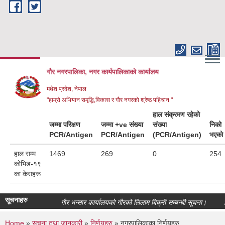
Skip to main content
गौर नगरपालिका, नगर कार्यपालिकाकाे कार्यालय
मधेश प्रदेश, नेपाल
"हाम्रो अभियान समृद्धि,विकास र गौर नगरको श्रेष्ठ पहिचान "
हाल संक्रमण रहेको
जम्मा परिक्षण
जम्मा +ve संख्या
संख्या
निको
PCR/Antigen
PCR/Antigen
(PCR/Antigen)
भएको
हाल सम्म
1469
269
0
254
कोभिड-१९
का केसहरू
सूचनाहरु
गौर भन्सार कार्यालयको गौरको लिलाम बिक्री सम्बन्धी सूचना।
जिल
Home
»
सूचना तथा जानकारी
»
निर्णयहरु
» नगरपालिकाका निर्णयहरु