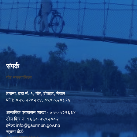
संपर्क
गौर नगरपालिका
ठेगाना: वडा नं. १, गौर, रौतहट, नेपाल
फोन: ०५५-५२०२९४, ०५५-५२०८९४
आन्तरिक प्रशासन शाखा - ०५५-५२१६३४
टोल फ्रि नं. १६६०-५५५२००२
इमेल:
info@gaurmun.gov.np
सूचना बोर्ड: