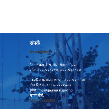
संपर्क
गौर नगरपालिका
ठेगाना: वडा नं. १, गौर, रौतहट, नेपाल
फोन: ०५५-५२०२९४, ०५५-५२०८९४
आन्तरिक प्रशासन शाखा - ०५५-५२१६३४
टोल फ्रि नं. १६६०-५५५२००२
इमेल:
info@gaurmun.gov.np
सूचना बोर्ड:
1618055520294