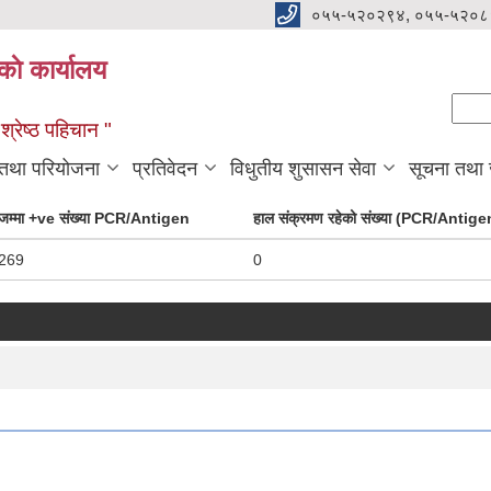
०५५-५२०२९४, ०५५-५२०८
ाे कार्यालय
Se
Sear
्रेष्ठ पहिचान "
 तथा परियोजना
प्रतिवेदन
विधुतीय शुसासन सेवा
सूचना तथा
जम्मा +ve संख्या PCR/Antigen
हाल संक्रमण रहेको संख्या (PCR/Antige
269
0