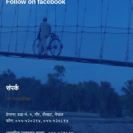
Follow on facebook
संपर्क
गौर नगरपालिका
ठेगाना: वडा नं. १, गौर, रौतहट, नेपाल
फोन: ०५५-५२०२९४, ०५५-५२०८९४
आन्तरिक प्रशासन शाखा - ०५५-५२१६३४