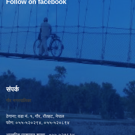
Follow on facebook
संपर्क
गौर नगरपालिका
ठेगाना: वडा नं. १, गौर, रौतहट, नेपाल
फोन: ०५५-५२०२९४, ०५५-५२०८९४
आन्तरिक प्रशासन शाखा - ०५५-५२१६३४