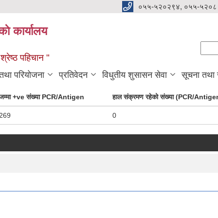
०५५-५२०२९४, ०५५-५२०८
ाे कार्यालय
Se
Sear
्रेष्ठ पहिचान "
 तथा परियोजना
प्रतिवेदन
विधुतीय शुसासन सेवा
सूचना तथा
जम्मा +ve संख्या PCR/Antigen
हाल संक्रमण रहेको संख्या (PCR/Antige
269
0