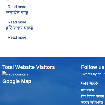
Read more
about कुमार अर्जुन सिंह
जनार्धन साह
Read more
about जनार्धन साह
हरि शंकर पाण्‍डे
Read more
about हरि शंकर पाण्‍डे
Total Website Visitors
Follow us
Tweets by gaur
Google Map
फारामहरु
माग फाराम
विदा निवेदन फाराम
भ्रमण आदेश-बिल