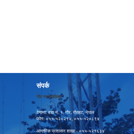
संपर्क
गौर नगरपालिका
ठेगाना: वडा नं. १, गौर, रौतहट, नेपाल
फोन: ०५५-५२०२९४, ०५५-५२०८९४
आन्तरिक प्रशासन शाखा - ०५५-५२१६३४