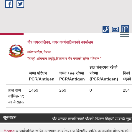
Skip to main content
गौर नगरपालिका, नगर कार्यपालिकाकाे कार्यालय
मधेश प्रदेश, नेपाल
"हाम्रो अभियान समृद्धि,विकास र गौर नगरको श्रेष्ठ पहिचान "
हाल संक्रमण रहेको
जम्मा परिक्षण
जम्मा +ve संख्या
संख्या
निको
PCR/Antigen
PCR/Antigen
(PCR/Antigen)
भएको
हाल सम्म
1469
269
0
254
कोभिड-१९
का केसहरू
सूचनाहरु
गौर भन्सार कार्यालयको गौरको लिलाम बिक्री सम्बन्धी सूचना
Home
» सार्वजनिक खरिद अनुगमन कार्यालयद्बारा विद्युतीय खरिद प्रणालीमा बोलपत्रको