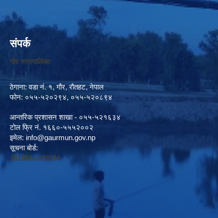
संपर्क
गौर नगरपालिका
ठेगाना: वडा नं. १, गौर, रौतहट, नेपाल
फोन: ०५५-५२०२९४, ०५५-५२०८९४
आन्तरिक प्रशासन शाखा - ०५५-५२१६३४
टोल फ्रि नं. १६६०-५५५२००२
इमेल:
info@gaurmun.gov.np
सूचना बोर्ड:
1618055520294