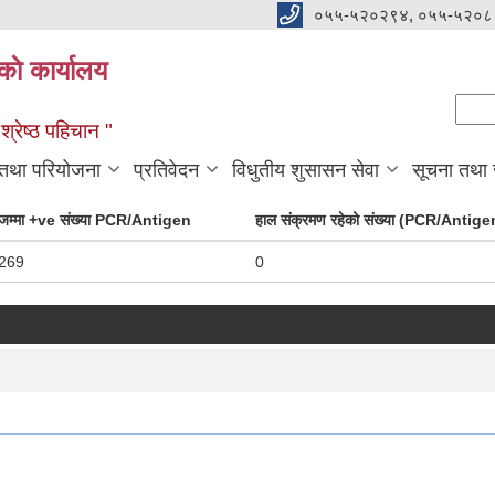
०५५-५२०२९४, ०५५-५२०८
ाे कार्यालय
Se
Sear
्रेष्ठ पहिचान "
 तथा परियोजना
प्रतिवेदन
विधुतीय शुसासन सेवा
सूचना तथा
जम्मा +ve संख्या PCR/Antigen
हाल संक्रमण रहेको संख्या (PCR/Antige
269
0