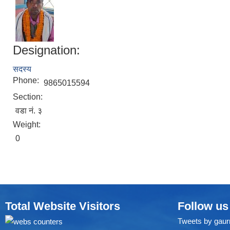
Designation:
सदस्य
Phone:
9865015594
Section:
वडा नं. ३
Weight:
0
Total Website Visitors
Follow us
Tweets by gaur