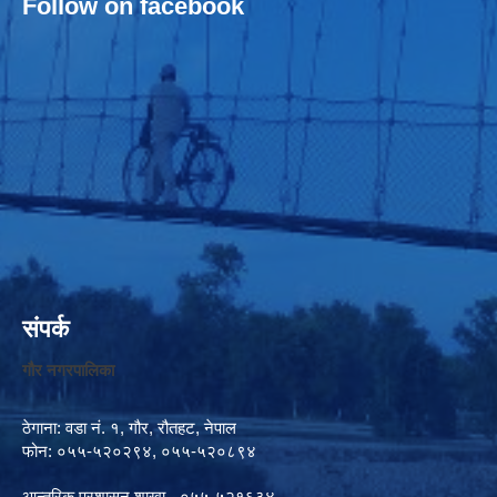
Follow on facebook
संपर्क
गौर नगरपालिका
ठेगाना: वडा नं. १, गौर, रौतहट, नेपाल
फोन: ०५५-५२०२९४, ०५५-५२०८९४
आन्तरिक प्रशासन शाखा - ०५५-५२१६३४