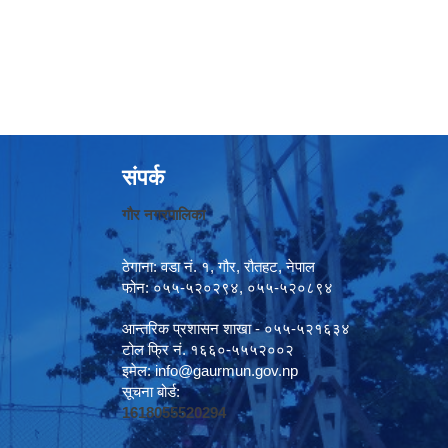
संपर्क
गौर नगरपालिका
ठेगाना: वडा नं. १, गौर, रौतहट, नेपाल
फोन: ०५५-५२०२९४, ०५५-५२०८९४
आन्तरिक प्रशासन शाखा - ०५५-५२१६३४
टोल फ्रि नं. १६६०-५५५२००२
इमेल:
info@gaurmun.gov.np
सूचना बोर्ड:
1618055520294