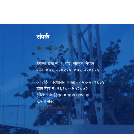
संपर्क
गौर नगरपालिका
ठेगाना: वडा नं. १, गौर, रौतहट, नेपाल
फोन: ०५५-५२०२९४, ०५५-५२०८९४
आन्तरिक प्रशासन शाखा - ०५५-५२१६३४
टोल फ्रि नं. १६६०-५५५२००२
इमेल:
info@gaurmun.gov.np
सूचना बोर्ड:
1618055520294