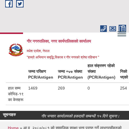
Skip to main content
गौर नगरपालिका, नगर कार्यपालिकाकाे कार्यालय
मधेश प्रदेश, नेपाल
"हाम्रो अभियान समृद्धि,विकास र गौर नगरको श्रेष्ठ पहिचान "
हाल संक्रमण रहेको
जम्मा परिक्षण
जम्मा +ve संख्या
संख्या
निको
PCR/Antigen
PCR/Antigen
(PCR/Antigen)
भएको
हाल सम्म
1469
269
0
254
कोभिड-१९
का केसहरू
सूचनाहरु
गौर भन्सार कार्यालयको हकदावी सम्बन्धी १५ दिने सूचना।
ठे
Home
» आ.व. २०८०/०८१ को सामाजिक सुरक्षा भत्ता प्राप्त गर्ने लाभग्राहीहरुको