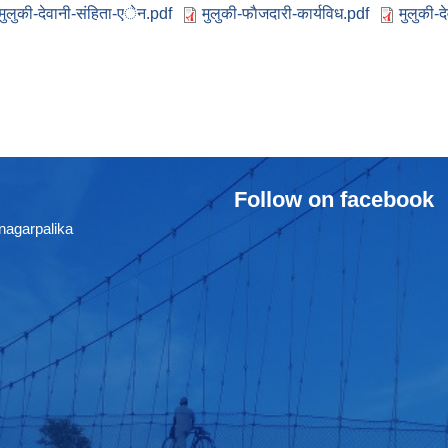
मुलुकी-देवानी-संहिता-एेन.pdf
मुलुकी-फाैजदारी-कार्यविध.pdf
मुलुकी-
Follow on facebook
nagarpalika