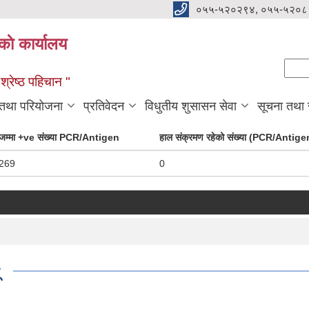
०५५-५२०२९४, ०५५-५२०८
ाे कार्यालय
Se
Sear
्रेष्ठ पहिचान "
 तथा परियोजना
प्रतिवेदन
विधुतीय शुसासन सेवा
सूचना तथा
जम्मा +ve संख्या PCR/Antigen
हाल संक्रमण रहेको संख्या (PCR/Antige
269
0