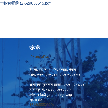
देवानी-कार्यविधि (2)629858545.pdf
संपर्क
गौर नगरपालिका
ठेगाना: वडा नं. १, गौर, रौतहट, नेपाल
फोन: ०५५-५२०२९४, ०५५-५२०८९४
आन्तरिक प्रशासन शाखा - ०५५-५२१६३४
टोल फ्रि नं. १६६०-५५५२००२
इमेल:
info@gaurmun.gov.np
सूचना बोर्ड:
1618055520294