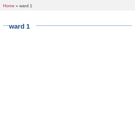
You are here
Home
» ward 1
ward 1