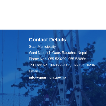
Contact Details
Gaur Municipality
Ward No.:- ०1, Gaur, Rautahat, Nepal
Phone No.:- 055-520292, 055-520894
Toll Free No. 16605552002, 166055520294
Email:-
info@gaurmun.gov.np