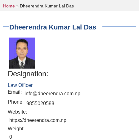
You are here
Home
» Dheerendra Kumar Lal Das
Dheerendra Kumar Lal Das
Designation:
Law Officer
Email:
info@dheerendra.com.np
Phone:
9855020588
Website:
https://dheerendra.com.np
Weight:
0